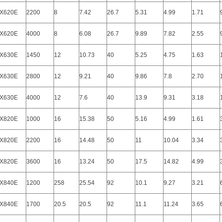
X620E
2200
8
7.42
26.7
5.31
4.99
1.71
X620E
4000
8
6.08
26.7
9.89
7.82
2.55
X630E
1450
12
10.73
40
5.25
4.75
1.63
X630E
2800
12
9.21
40
9.86
7.8
2.70
X630E
4000
12
7.6
40
13.9
9.31
3.18
X820E
1000
16
15.38
50
5.16
4.99
1.61
X820E
2200
16
14.48
50
11
10.04
3.34
X820E
3600
16
13.24
50
17.5
14.82
4.99
X840E
1200
258
25.54
92
10.1
9.27
3.21
X840E
1700
20.5
20.5
92
11.1
11.24
3.65