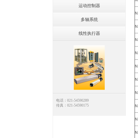
N
运动控制器
N
多轴系统
N
线性执行器
N
N
N
N
N
电话：021-54590289
传真：021-54590175
N
N
N