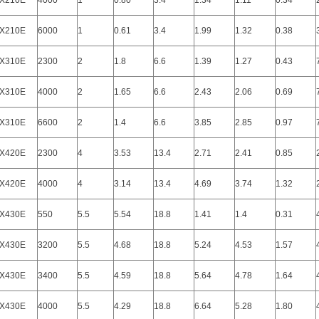
X210E
4000
1
0.80
3.4
1.34
1.11
0.34
X210E
6000
1
0.61
3.4
1.99
1.32
0.38
X310E
2300
2
1.8
6.6
1.39
1.27
0.43
X310E
4000
2
1.65
6.6
2.43
2.06
0.69
X310E
6600
2
1.4
6.6
3.85
2.85
0.97
X420E
2300
4
3.53
13.4
2.71
2.41
0.85
X420E
4000
4
3.14
13.4
4.69
3.74
1.32
X430E
550
5.5
5.54
18.8
1.41
1.4
0.31
X430E
3200
5.5
4.68
18.8
5.24
4.53
1.57
X430E
3400
5.5
4.59
18.8
5.64
4.78
1.64
X430E
4000
5.5
4.29
18.8
6.64
5.28
1.80