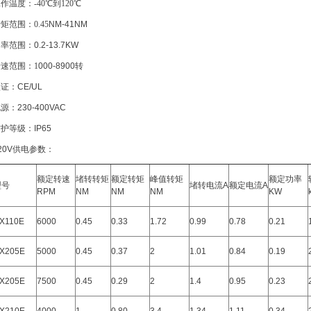
作温度：-40℃到120℃
矩范围：0.45
NM-41NM
功率范围：
0.2-13.7KW
速范围：1
000-8900
转
认证：
CE/UL
电源：
230-400VAC
防护等级：
IP65
20V
供电参数：
额定转速
堵转转矩
额定转矩
峰值转矩
额定功率
型号
堵转电流
A
额定电流
A
RPM
NM
NM
NM
KW
X110E
6000
0.45
0.33
1.72
0.99
0.78
0.21
X205E
5000
0.45
0.37
2
1.01
0.84
0.19
X205E
7500
0.45
0.29
2
1.4
0.95
0.23