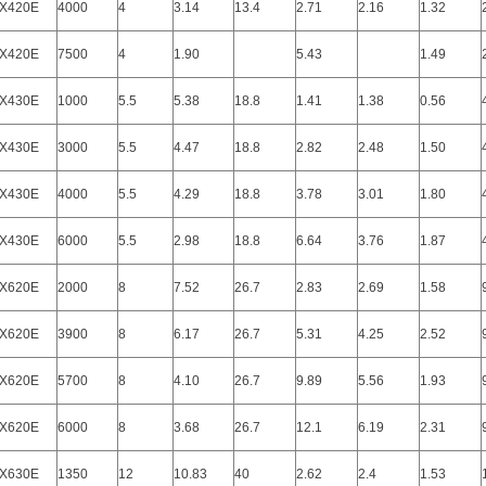
X420E
4000
4
3.14
13.4
2.71
2.16
1.32
X420E
7500
4
1.90
5.43
1.49
X430E
1000
5.5
5.38
18.8
1.41
1.38
0.56
X430E
3000
5.5
4.47
18.8
2.82
2.48
1.50
X430E
4000
5.5
4.29
18.8
3.78
3.01
1.80
X430E
6000
5.5
2.98
18.8
6.64
3.76
1.87
X620E
2000
8
7.52
26.7
2.83
2.69
1.58
X620E
3900
8
6.17
26.7
5.31
4.25
2.52
X620E
5700
8
4.10
26.7
9.89
5.56
1.93
X620E
6000
8
3.68
26.7
12.1
6.19
2.31
X630E
1350
12
10.83
40
2.62
2.4
1.53