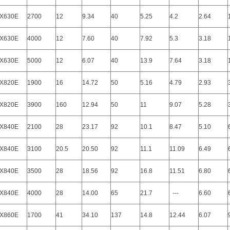
X630E
2700
12
9.34
40
5.25
4.2
2.64
X630E
4000
12
7.60
40
7.92
5.3
3.18
X630E
5000
12
6.07
40
13.9
7.64
3.18
X820E
1900
16
14.72
50
5.16
4.79
2.93
X820E
3900
160
12.94
50
11
9.07
5.28
X840E
2100
28
23.17
92
10.1
8.47
5.10
X840E
3100
20.5
20.50
92
11.1
11.09
6.49
X840E
3500
28
18.56
92
16.8
11.51
6.80
X840E
4000
28
14.00
65
21.7
---
6.60
X860E
1700
41
34.10
137
14.8
12.44
6.07