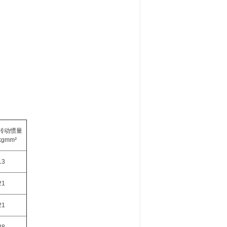
转动惯量
kg
mm²
13
21
21