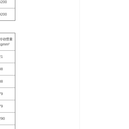
6200
9200
转动惯量
kg
mm²
21
38
38
79
79
290