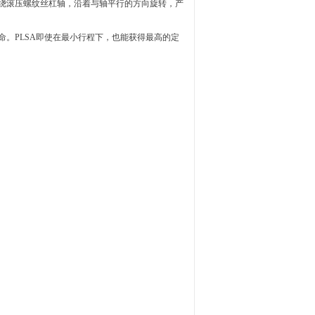
绕滚压螺纹丝杠轴，沿着与轴平行的方向旋转，产
命。
PLSA
即使在最小行程下，也能获得最高的定