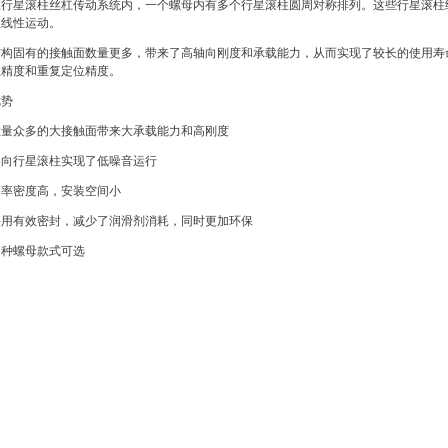
在行星滚柱丝杠传动系统内，一个螺母内有多个行星滚柱圆周对称排列。这些行星滚柱
生线性运动。
结构固有的接触面数量更多，带来了高轴向刚度和承载能力，从而实现了较长的使用寿
位精度和重复定位精度。
优势
数量众多的大接触面带来大承载能力和高刚度
导向行星滚柱实现了低噪音运行
功率密度高，安装空间小
采用有效密封，减少了润滑剂消耗，同时更加环保
多种螺母款式可选